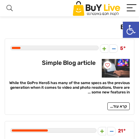
פתח סרגל נגישות
Blog
5
Simple Blog article
While the GoPro Hero5 has many of the same specs as the previous
generation when it comes to video and photo resolutions, there are
some new features in ...
קרא עוד...
21