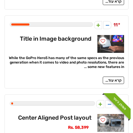
קרא עוד...
11
Title in Image background
While the GoPro Hero5 has many of the same specs as the previous
generation when it comes to video and photo resolutions, there are
some new features in ...
קרא עוד...
מומלץ ביותר
1
Center Aligned Post layout
Rs. 58,399