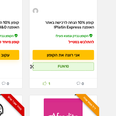
קופון 10% הנחה לרכישה באתר
קופ
האופנה Platin Express!
האופנה H&O!
הקופון נבדק ונמצא פעיל!
הקופון נבד
להתלבש בסטייל
קופון מיוחד 
אני רוצה את הקופון
עקוב 
FUN10
0
1
0
מחיר שובר שוק!
דיל ממש שווה