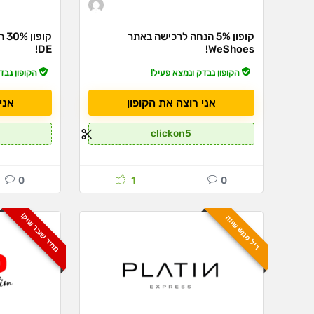
קופון 5% הנחה לרכישה באתר
DE!
WeShoes!
הקופון נבדק ונמצא פעיל!
הקופון נבד
אני רוצה את הקופון
אני
clickon5
0
1
0
מחיר שובר שוק!
דיל ממש שווה