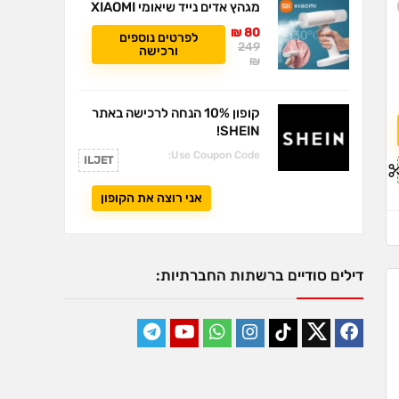
מגהץ אדים נייד שיאומי XIAOMI
80 ₪
לפרטים נוספים
249
ורכישה
₪
קופון 10% הנחה לרכישה באתר
SHEIN!
Use Coupon Code:
ILJET
אני רוצה את הקופון
דילים סודיים ברשתות החברתיות: