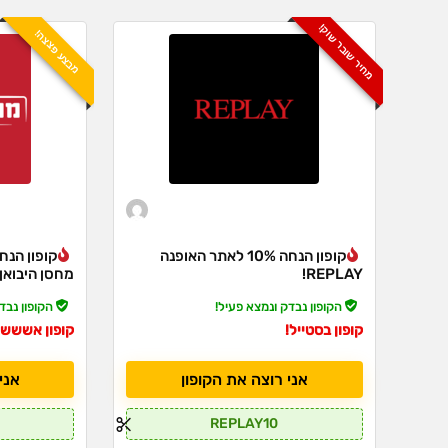
מחיר שובר שוק!
מבצע פצצה!
קופון הנחה 10% לאתר האופנה
REPLAY!
מחסן היבואן!
הקופון נבדק ונמצא פעיל!
הקופון נבד
קופון בסטייל!
קופון אששש!
אני רוצה את הקופון
אני
REPLAY10