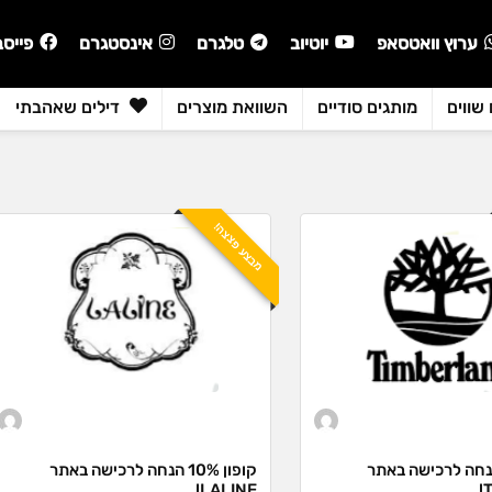
ערוץ וואטסאפ
יוטיוב
טלגרם
אינסטגרם
פייסב
שווים
מותגים סודיים
השוואת מוצרים
דילים שאהבתי
מבצע פצצה!
ון 12% הנחה לרכישה באתר
קופון 10% הנחה לרכישה באתר
LALINE!
T