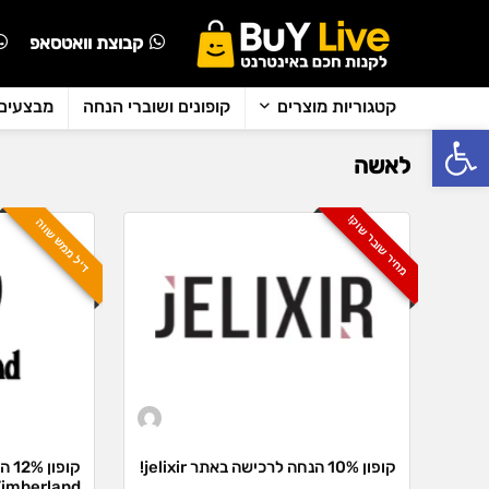
קבוצת וואטסאפ
קטגוריות מוצרים
קופונים ושוברי הנחה
מבצעים 
פתח סרגל נגישות
לאשה
מחיר שובר שוק!
דיל ממש שווה
קופון 10% הנחה לרכישה באתר jelixir!
קופ
imberland!