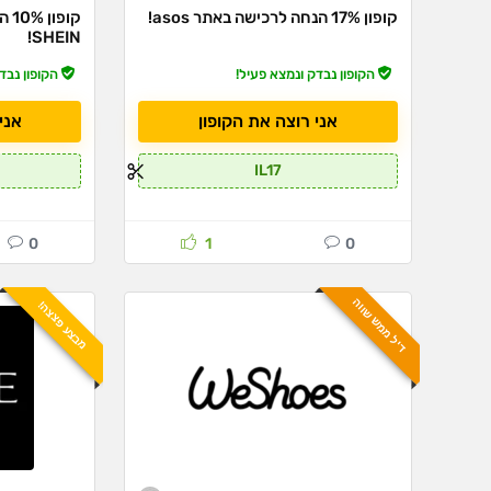
קופון 17% הנחה לרכישה באתר asos!
קופ
SHEIN!
הקופון נבדק ונמצא פעיל!
הקופון נבד
אני רוצה את הקופון
אני
IL17
0
1
0
דיל ממש שווה
מבצע פצצה!