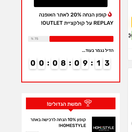
קופון הנחה 20% לאתר האופנה
REPLAY על קולקציית OUTLET!
Available:
16
Already Sold:
12
75 %
הדיל נגמר בעוד...
0
0
0
8
0
9
1
2
3
חמשת הגדולים!
קופון 10% הנחה לרכישה באתר
HOMESTYLE!