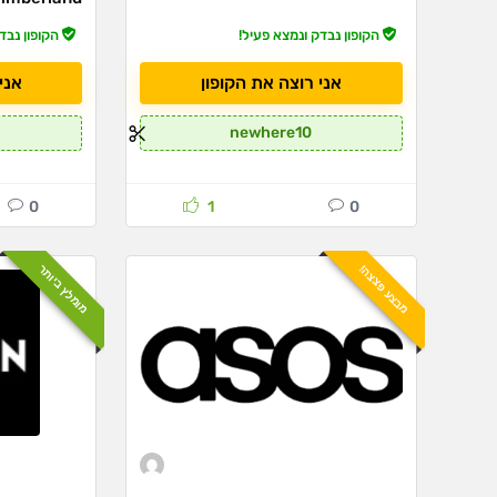
הקופון נבדק ונמצא פעיל!
הקופון נבד
אני רוצה את הקופון
אני
newhere10
0
1
0
מבצע פצצה!
מומלץ ביותר