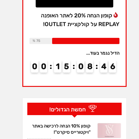
קופון הנחה 20% לאתר האופנה
REPLAY על קולקציית OUTLET!
Available:
16
Already Sold:
12
75 %
הדיל נגמר בעוד...
0
0
1
5
0
8
4
6
חמשת הגדולים!
קופון 10% הנחה לרכישה באתר
"ויקטורייס סיקרט"!