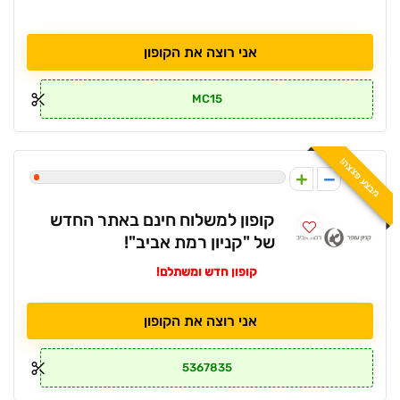
אני רוצה את הקופון
MC15
מבצע פצצה!
1
קופון למשלוח חינם באתר החדש
של "קניון רמת אביב"!
קופון חדש ומשתלם!
אני רוצה את הקופון
5367835