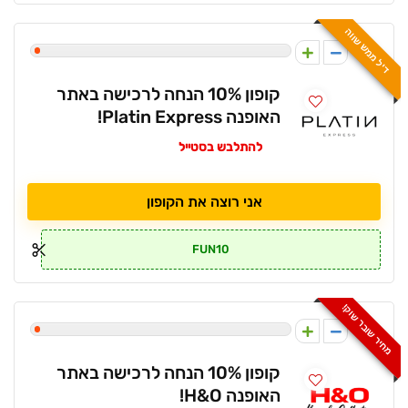
דיל ממש שווה
1
קופון 10% הנחה לרכישה באתר
האופנה Platin Express!
להתלבש בסטייל
אני רוצה את הקופון
FUN10
מחיר שובר שוק!
1
קופון 10% הנחה לרכישה באתר
האופנה H&O!