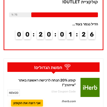
קולקציית OUTLET!
Available:
16
Already Sold:
12
75 %
הדיל נגמר בעוד...
0
0
2
0
0
1
2
6
חמשת הגדולים!
קופון 20% הנחה לרכישה ראשונה באתר
"אייהרב"!
Use Coupon Code:
NEW20
Iherb.com
אני רוצה את הקופון