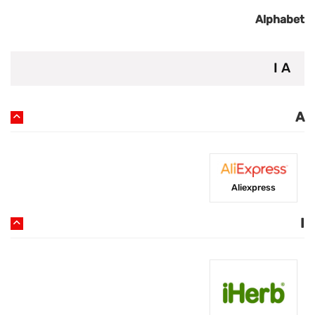
Alphabet
I
A
A
Aliexpress
I