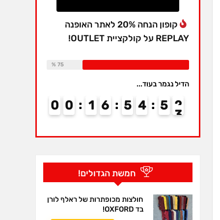
קופון הנחה 20% לאתר האופנה
REPLAY על קולקציית OUTLET!
Available:
16
Already Sold:
12
75 %
הדיל נגמר בעוד...
0
0
1
6
5
4
5
2
חמשת הגדולים!
חולצות מכופתרות של ראלף לורן
בד OXFORD!