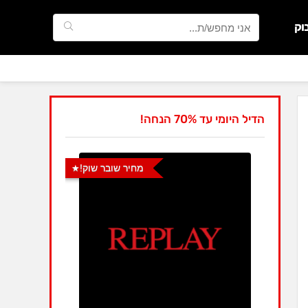
וק
הדיל היומי עד 70% הנחה!
מחיר שובר שוק!