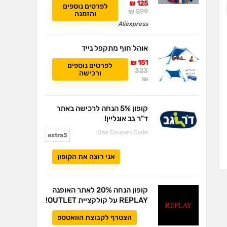
125 ₪
לפרטים נוספים
599 ₪
והזמנה
Aliexpress
אוהל חוף מתקפל נייד
151 ₪
לפרטים נוספים
323
ורכישה
₪
קופון 5% הנחה לרכישה באתר
ד"ר גב אונליין!
Use Coupon Code:
extra5
אני רוצה את הקופון
קופון הנחה 20% לאתר האופנה
REPLAY על קולקציית OUTLET!
הצטרף לקבוצת הוואטספ