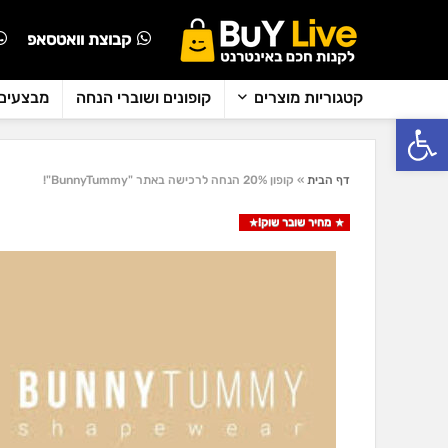
קבוצת וואטסאפ
קטגוריות מוצרים
קופונים ושוברי הנחה
מבצעים 
פתח סרגל נגישות
דף הבית
»
קופון 20% הנחה לרכישה באתר "BunnyTummy"!
מחיר שובר שוק!