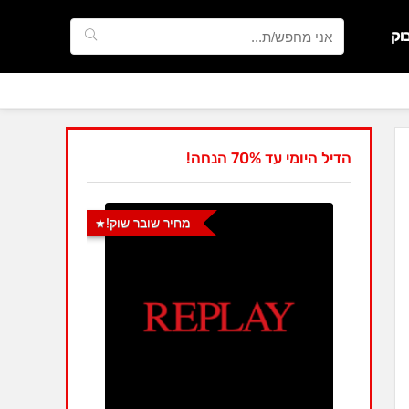
וק
הדיל היומי עד 70% הנחה!
מחיר שובר שוק!