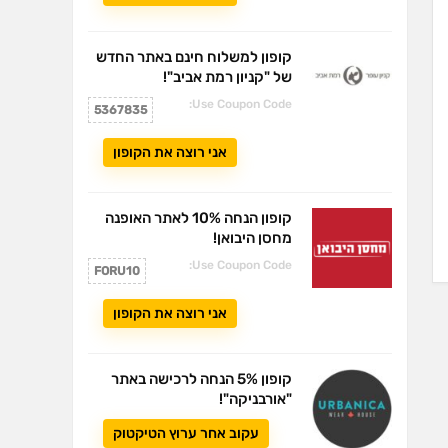
קופון למשלוח חינם באתר החדש
של "קניון רמת אביב"!
Use Coupon Code:
5367835
אני רוצה את הקופון
קופון הנחה 10% לאתר האופנה
מחסן היבואן!
Use Coupon Code:
FORU10
אני רוצה את הקופון
קופון 5% הנחה לרכישה באתר
"אורבניקה"!
עקוב אחר ערוץ הטיקטוק