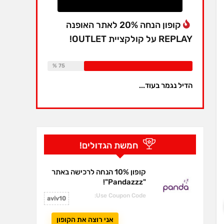
קופון הנחה 20% לאתר האופנה
REPLAY על קולקציית OUTLET!
Available:
16
Already Sold:
12
75 %
הדיל נגמר בעוד...
חמשת הגדולים!
קופון 10% הנחה לרכישה באתר
"Pandazzz"!
Use Coupon Code:
aviv10
אני רוצה את הקופון