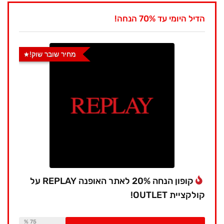
הדיל היומי עד 70% הנחה!
מחיר שובר שוק!
קופון הנחה 20% לאתר האופנה REPLAY על
קולקציית OUTLET!
Available:
16
Already Sold:
12
75 %