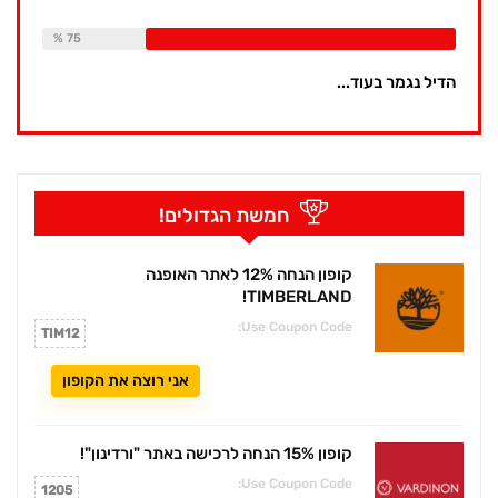
Available:
16
Already Sold:
12
75 %
הדיל נגמר בעוד...
חמשת הגדולים!
קופון הנחה 12% לאתר האופנה
TIMBERLAND!
Use Coupon Code:
TIM12
אני רוצה את הקופון
קופון 15% הנחה לרכישה באתר "ורדינון"!
Use Coupon Code:
1205