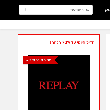
וק
הדיל היומי עד 70% הנחה!
מחיר שובר שוק!