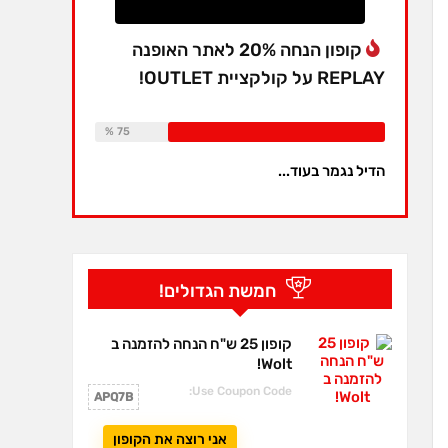
קופון הנחה 20% לאתר האופנה
REPLAY על קולקציית OUTLET!
Available:
16
Already Sold:
12
75 %
הדיל נגמר בעוד...
חמשת הגדולים!
קופון 25 ש"ח הנחה להזמנה ב
Wolt!
Use Coupon Code:
APQ7B
אני רוצה את הקופון