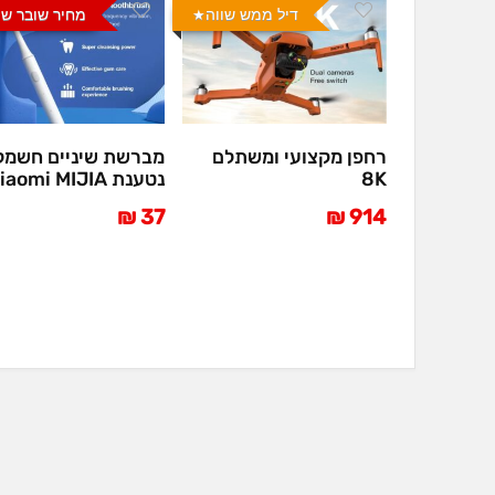
דיל ממש שווה
מחיר שובר שו
רחפן מקצועי ומשתלם
מברשת שיניים חשמל
8K
נטענת Xiaomi MIJIA
37 ₪
914 ₪