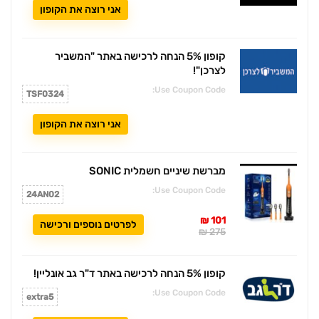
אני רוצה את הקופון
קופון 5% הנחה לרכישה באתר "המשביר
לצרכן"!
Use Coupon Code:
TSF0324
אני רוצה את הקופון
מברשת שיניים חשמלית SONIC
Use Coupon Code:
24AN02
101 ₪
לפרטים נוספים ורכישה
275 ₪
קופון 5% הנחה לרכישה באתר ד"ר גב אונליין!
Use Coupon Code:
extra5