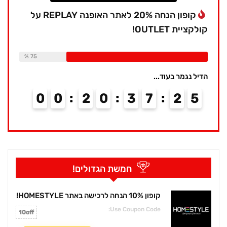
קופון הנחה 20% לאתר האופנה REPLAY על
קולקציית OUTLET!
Available:
16
Already Sold:
12
75 %
הדיל נגמר בעוד...
0
0
2
0
3
7
2
4
5
חמשת הגדולים!
קופון 10% הנחה לרכישה באתר HOMESTYLE!
Use Coupon Code:
10off